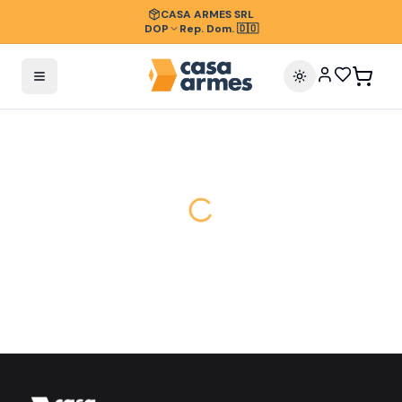
CASA ARMES SRL
DOP
Rep. Dom. 🇩🇴
Cambiar tema